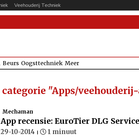
niek
Veehouderij Techniek
n
Beurs
Oogsttechniek
Meer
e categorie "Apps/veehouderij
Mechaman
App recensie: EuroTier DLG Servi
29-10-2014
1 minuut