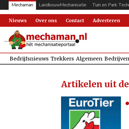
Mechaman
LandbouwMechanisatie
Tuin en Park Tech
Nieuws
Over ons
Contact
Adverteren
Bedrijfsnieuws
Trekkers
Algemeen
Bedrijve
Artikelen uit d