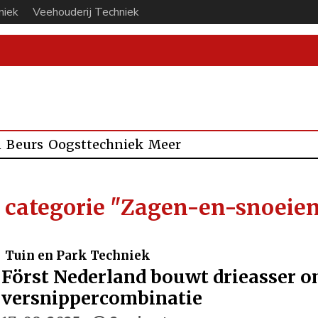
niek
Veehouderij Techniek
n
Beurs
Oogsttechniek
Meer
e categorie "Zagen-en-snoeie
Tuin en Park Techniek
Först Nederland bouwt drieasser o
versnippercombinatie