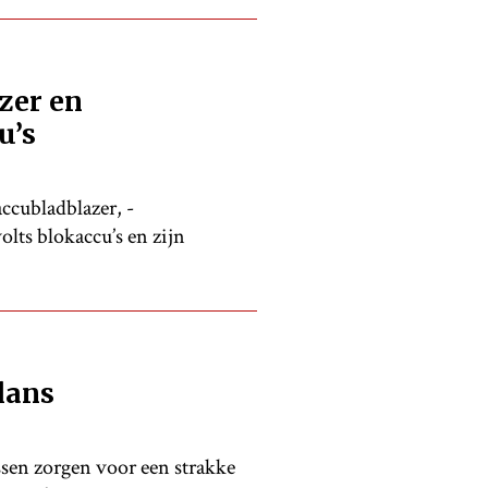
zer en
u’s
accubladblazer, -
lts blokaccu’s en zijn
lans
ssen zorgen voor een strakke