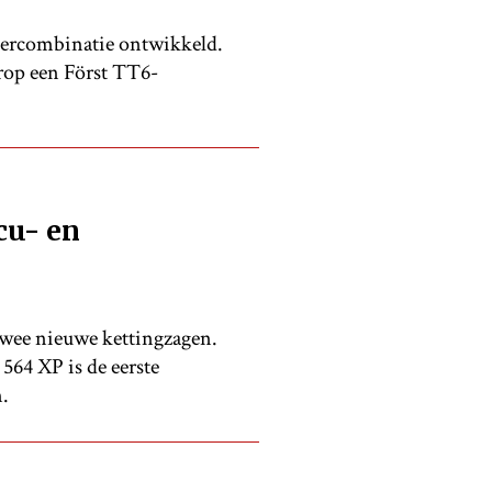
ppercombinatie ontwikkeld.
arop een Först TT6-
cu- en
wee nieuwe kettingzagen.
564 XP is de eerste
.