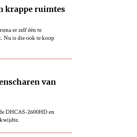
n krappe ruimtes
sma er zelf één te
. Nu is die ook te koop
genscharen van
u: de DHCAS-2600HD en
kwijdte.