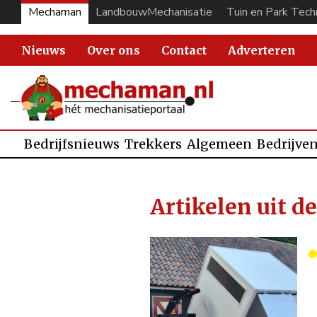
Mechaman
LandbouwMechanisatie
Tuin en Park Tech
Nieuws
Over ons
Contact
Adverteren
Bedrijfsnieuws
Trekkers
Algemeen
Bedrijve
Artikelen uit d