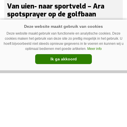
Van uien- naar sportveld – Ara
spotsprayer op de golfbaan
Geurt Ruitenberg uit Putten bestrijdt onkruid
op golfbanen en sportvelden met een Ara-
Deze website maakt gebruik van functionele en analytische cookies. Deze
cookies maken het gebruik van deze site zo prettig mogelijk in het gebruik. U
spotsprayer van Ecorobotix. Ruitenberg ziet
hoeft bijvoorbeeld niet steeds opnieuw gegevens in te voeren en kunnen wij u
pleksgewijze onkruidbestrijding als een opstapje
optimaal bedienen met goede artikelen.
Meer info
naar autonoom werkende laserrobots, waarbij
Ik ga akkoord
helemaal geen chemie meer wordt gebruikt.
Premium