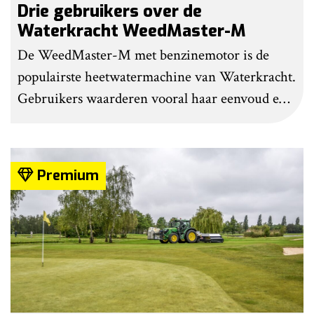
Drie gebruikers over de
Waterkracht WeedMaster-M
De WeedMaster-M met benzinemotor is de
populairste heetwatermachine van Waterkracht.
Gebruikers waarderen vooral haar eenvoud en
gebruiksgemak. Wel geven zij aan dat enige
ervaring nodig is om onkruid effectief te
bestrijden. Grote kritiekpunten noemen ze niet.
Premium
Wel hebben veel gebruikers wat aanpassingen
gedaan om het werk makkelijker en minder
belastend te maken.