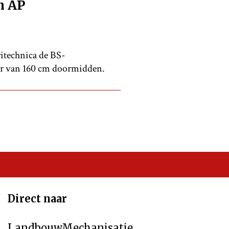
n AP
itechnica de BS-
eter van 160 cm doormidden.
Direct naar
LandbouwMechanisatie