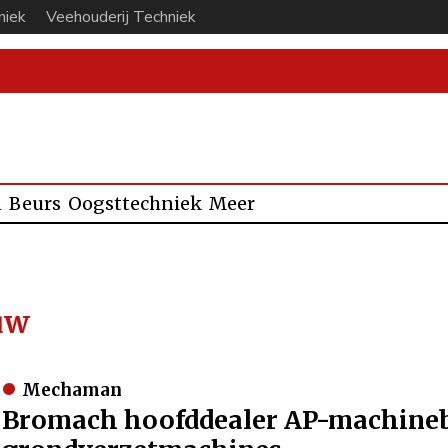
niek
Veehouderij Techniek
n
Beurs
Oogsttechniek
Meer
uw
Mechaman
Bromach hoofddealer AP-machin