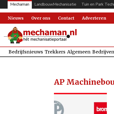
Mechaman
LandbouwMechanisatie
Tuin en Park Tech
Nieuws
Over ons
Contact
Adverteren
Bedrijfsnieuws
Trekkers
Algemeen
Bedrijve
AP Machinebo