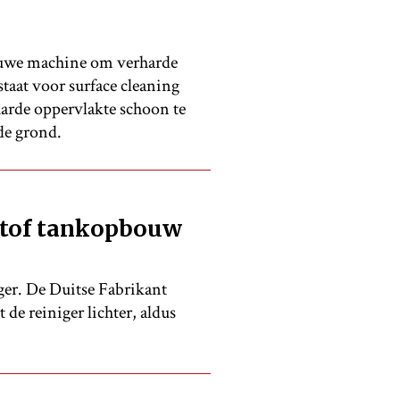
euwe machine om verharde
aat voor surface cleaning
harde oppervlakte schoon te
de grond.
stof tankopbouw
er. De Duitse Fabrikant
de reiniger lichter, aldus