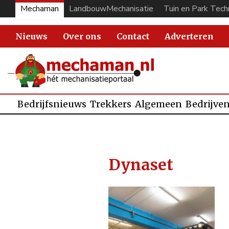
Mechaman
LandbouwMechanisatie
Tuin en Park Tech
Nieuws
Over ons
Contact
Adverteren
Bedrijfsnieuws
Trekkers
Algemeen
Bedrijve
Dynaset