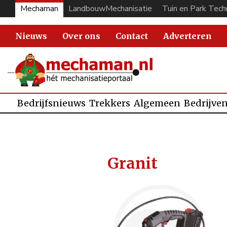
Mechaman
LandbouwMechanisatie
Tuin en Park Tech
Nieuws
Over ons
Contact
Adverteren
Bedrijfsnieuws
Trekkers
Algemeen
Bedrijve
Granit