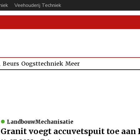
niek
Veehouderij Techniek
n
Beurs
Oogsttechniek
Meer
LandbouwMechanisatie
Granit voegt accuvetspuit toe aan B