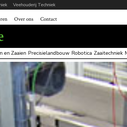
niek
Veehouderij Techniek
eren
Over ons
Contact
n en Zaaien
Precisielandbouw
Robotica
Zaaitechniek