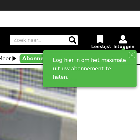
X
Meer
|
Abonneevoordeel
Log hier in om het maximale
uit uw abonnement te
halen.