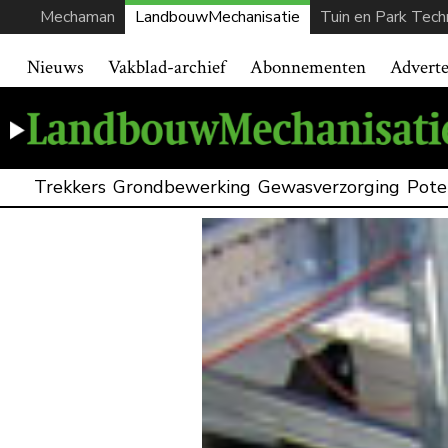
Mechaman
LandbouwMechanisatie
Tuin en Park Tech
Nieuws
Vakblad-archief
Abonnementen
Advert
Trekkers
Grondbewerking
Gewasverzorging
Pote