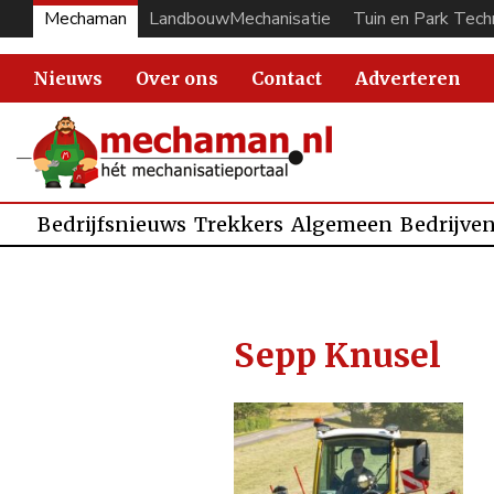
Mechaman
LandbouwMechanisatie
Tuin en Park Tech
Nieuws
Over ons
Contact
Adverteren
Bedrijfsnieuws
Trekkers
Algemeen
Bedrijve
Sepp Knusel