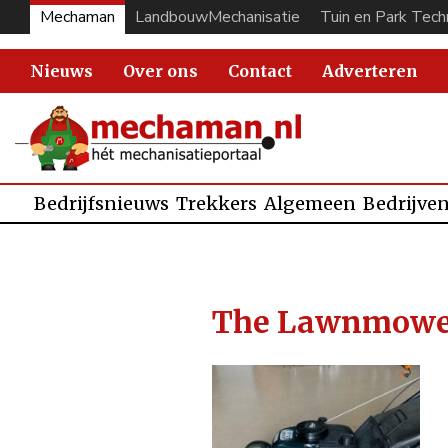
Mechaman
LandbouwMechanisatie
Tuin en Park Tech
Nieuws
Over ons
Contact
Adverteren
Bedrijfsnieuws
Trekkers
Algemeen
Bedrijve
The Lawnmowe