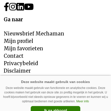
Ga naar
Nieuwsbrief Mechaman
Mijn profiel
Mijn favorieten
Contact
Privacybeleid
Disclaimer
Direct naar
Deze website maakt gebruik van functionele en analytische cookies. Deze
cookies maken het gebruik van deze site zo prettig mogelijk in het gebruik. U
LandbouwMechanisatie
hoeft bijvoorbeeld niet steeds opnieuw gegevens in te voeren en kunnen wij u
Tuin en Park Techniek
optimaal bedienen met goede artikelen.
Meer info
Veehouderij Techniek
Ik ga akkoord