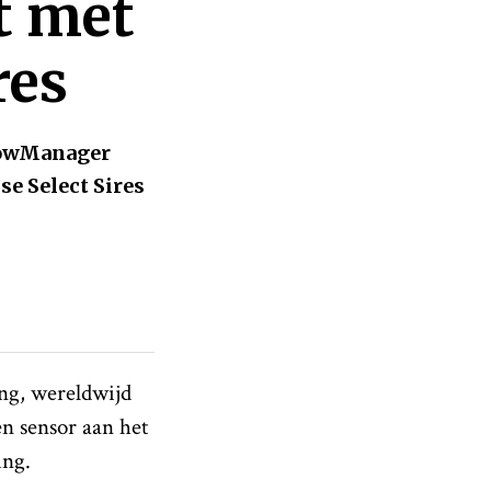
t met
res
 CowManager
e Select Sires
ng, wereldwijd
n sensor aan het
ing.