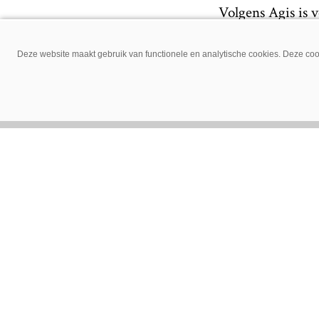
Volgens Agis is 
Dairy Expo (van 
samenwerking we
Deze website maakt gebruik van functionele en analytische cookies. Deze cook
Select Sires is e
coöperatie verde
hoede hebben. Wo
zullen zowel de v
ook de CowMana
Maak ons 
Delen via: