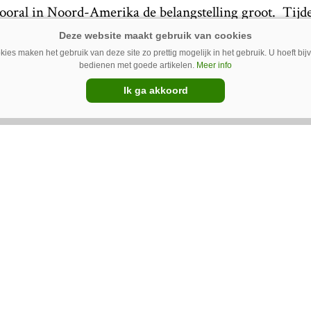
vooral in Noord-Amerika de belangstelling groot. Tij
30 september tot 4 oktober) in het Amerikaanse Madi
reldkundig gemaakt.
ies maken het gebruik van deze site zo prettig mogelijk in het gebruik. U hoeft bi
bedienen met goede artikelen.
Meer info
en K.I organisatie in de Verenigde Staten en Canada. He
Ik ga akkoord
eld over negen ledenorganisaties die allemaal eigen st
rld Wide Sires is vertegenwoordigd in zestig landen.
erkoop, installatie en support verzorgen. Agis Automatis
ger SensOor verkopen.
uw Google-favoriet