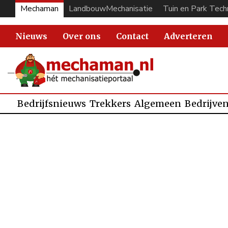
Mechaman
LandbouwMechanisatie
Tuin en Park Tech
Nieuws
Over ons
Contact
Adverteren
Bedrijfsnieuws
Trekkers
Algemeen
Bedrijve