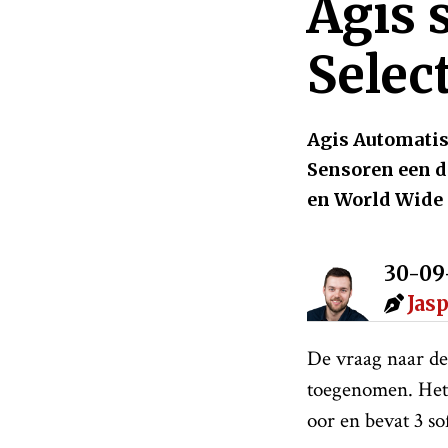
Agis 
Selec
Agis Automatis
Sensoren een d
en World Wide 
30-09
Jas
De vraag naar d
toegenomen. Het
oor en bevat 3 s