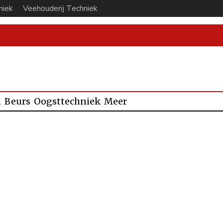
niek
Veehouderij Techniek
n
Beurs
Oogsttechniek
Meer