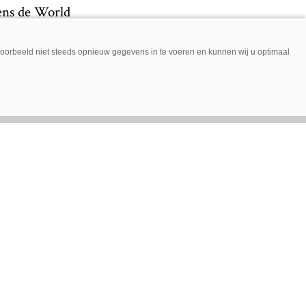
dens de World
son wordt de
jvoorbeeld niet steeds opnieuw gegevens in te voeren en kunnen wij u optimaal
t is een
aten onder hun
 Deze dealers
ering blijft zelf