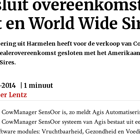
sluit overeenkoms
t en World Wide Si
ering uit Harmelen heeft voor de verkoop van
ealerovereenkomst gesloten met het Amerikaans
Sires.
-2014
| 1 minuut
per Lentz
e CowManager SensOor is, zo meldt Agis Automatiseri
 CowManager SensOor systeem van Agis bestaat uit ee
oftware modules: Vruchtbaarheid, Gezondheid en Voed