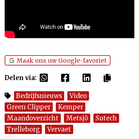
Maak ons uw Google-favoriet
Delen via:
Bedrijfsnieuws
Video
Green Clipper
Kemper
Maandoverzicht
Metsjö
Sutech
Trelleborg
Vervaet