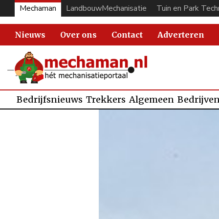
Mechaman
LandbouwMechanisatie
Tuin en Park Tech
Nieuws
Over ons
Contact
Adverteren
Bedrijfsnieuws
Trekkers
Algemeen
Bedrijve