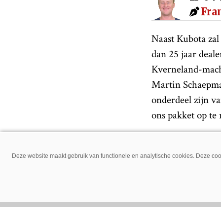
Fra
Naast Kubota zal 
dan 25 jaar deal
Kverneland-machi
Martin Schaepman
onderdeel zijn v
ons pakket op te
Slootsmid Borculo
Noord-Nederlan
Deze website maakt gebruik van functionele en analytische cookies. Deze cook
Laren
Voor de andere v
blijft daar trek