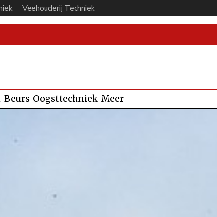
niek
Veehouderij Techniek
n
Beurs
Oogsttechniek
Meer