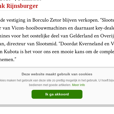
nk Rijnsburger
de vestiging in Borculo Zetor blijven verkopen. “Sloot
er van Vicon-hooibouwmachines en daarnaast key-deal
nes voor het oostelijke deel van Gelderland en Overijs
, directeur van Slootsmid. “Doordat Kverneland en 
an Kubota is het voor ons een mooie kans om de complet
 nemen.”
 heeft zich niet aangesloten bij Qtrac, een Kubota-dea
d.
ies maken het gebruik van deze site zo prettig mogelijk in het gebruik. U hoeft bi
bedienen met goede artikelen.
Meer info
Ik ga akkoord
estiging van Slootsmid in Laren verandert er niets. Sl
kers van Massey Ferguson en hooibouwmachines van Ag