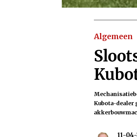
Algemeen
Sloot
Kubot
Mechanisatiebed
Kubota-dealer 
akkerbouwmach
11-04