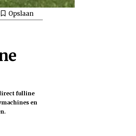
Opslaan
ine
irect fulline
uwmachines en
n.