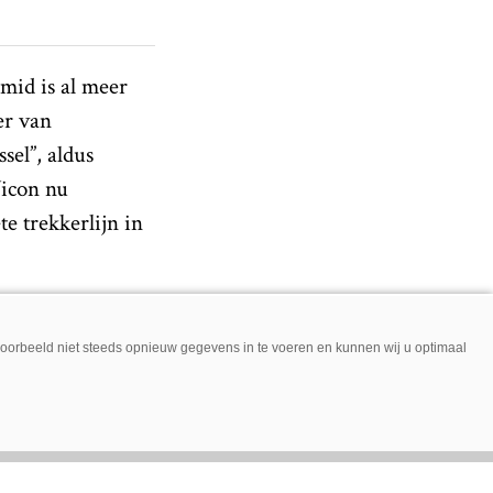
smid is al meer
er van
sel”, aldus
Vicon nu
e trekkerlijn in
lerorganisatie in
jvoorbeeld niet steeds opnieuw gegevens in te voeren en kunnen wij u optimaal
ootsmid Laren
co verkopen.