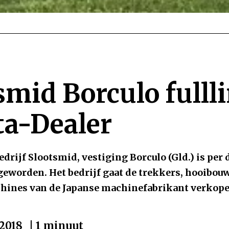
smid Borculo fulll
a-Dealer
rijf Slootsmid, vestiging Borculo (Gld.) is per d
geworden. Het bedrijf gaat de trekkers, hooibo
ines van de Japanse machinefabrikant verkope
-2018
| 1 minuut