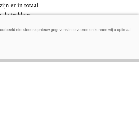
ijn er in totaal
n de trekkers
131 stuks)
jvoorbeeld niet steeds opnieuw gegevens in te voeren en kunnen wij u optimaal
r in totaal 178
2 stuks) minder