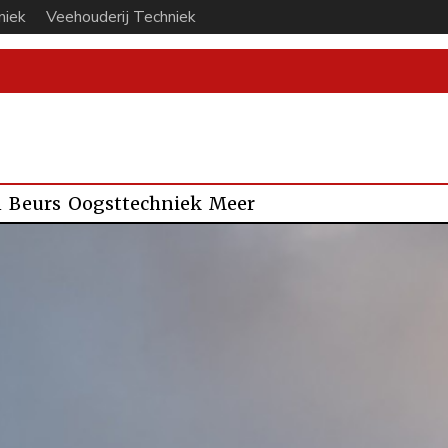
niek
Veehouderij Techniek
n
Beurs
Oogsttechniek
Meer