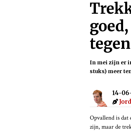
Trekk
goed,
tegen
In mei zijn er i
stuks) meer ten
14-06
Jor
Opvallend is dat 
zijn, maar de tre