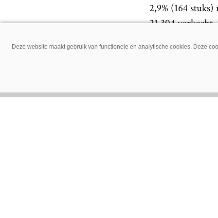
2,9% (164 stuks) 
21.304 verkocht. 
boven de 100 pk z
Deze website maakt gebruik van functionele en analytische cookies. Deze cook
betekent. Ook de 
stuks verkocht in
Verkoop co
Afgelopen maand 
dan in mei 2018.
Maak ons 
Delen via: