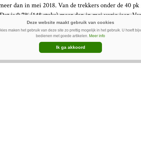
meer dan in mei 2018. Van de trekkers onder de 40 pk z
Dat is 0,7% (148 stuks) meer dan in mei vorig jaar. Va
ijn er 1.646 stuks verkocht wat een stijging van 8,6% (
ies maken het gebruik van deze site zo prettig mogelijk in het gebruik. U hoeft bi
verkoop van kniktrekkers is licht gestegen. Zo waren e
bedienen met goede artikelen.
Meer info
 mei, dat is 8,6% (4 stuks) meer dan in mei 2018
Ik ga akkoord
mbines gedaald
zijn er in totaal 280 combines verkocht, dat is 13% (4
uw Google-favoriet