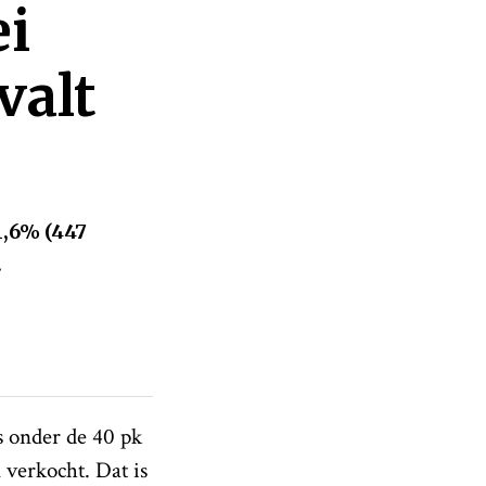
i
valt
 1,6% (447
.
rs onder de 40 pk
 verkocht. Dat is