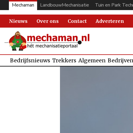
Mechaman
LandbouwMechanisatie
Tuin en Park Tech
Nieuws
Over ons
Contact
Adverteren
Bedrijfsnieuws
Trekkers
Algemeen
Bedrijve