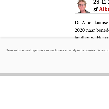
28-11
Alb
De Amerikaanse 
2020 naar benede
landbouw. Het co
2,8 miljard euro.
Deze website maakt gebruik van functionele en analytische cookies. Deze cook
De wat getemperd
Deere sluit boekj
een nettowinst va
miljard euro. In
Hand op de
Veel boeren houd
oogstomstandighe