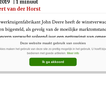
-2019
| 1 minuut
ert van der Horst
werktuigenfabrikant John Deere heeft de winstverwa
n bijgesteld, als gevolg van de moeilijke marktomstan
ncern verwacht volgend jaar een nettowinst van omge
ies maken het gebruik van deze site zo prettig mogelijk in het gebruik. U hoeft bi
e verwachtingen voor 2020 zijn dit jaar nog niet zich
bedienen met goede artikelen.
Meer info
aar 2019 af met een nettowinst van 2,9 miljard euro, t
Ik ga akkoord
n 2,2 miljard dollar over 2018. De netto-omzet steeg i
 2018 bleef de netto-omzet steken op omgerekend 30,3 m
 knip
en als gevolg van de aanhoudende handelsspanningen 
den de hand op de knip, aldus het bedrijf in een toeli