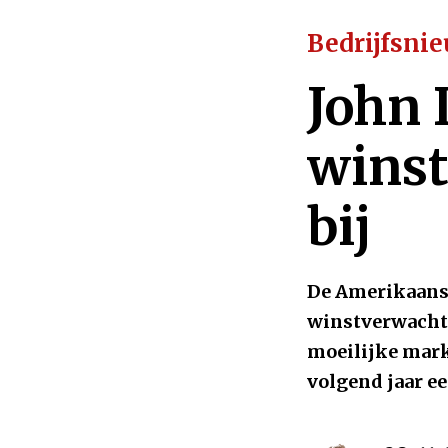
Bedrijfsni
John 
winst
bij
De Amerikaanse
winstverwachti
moeilijke mar
volgend jaar e