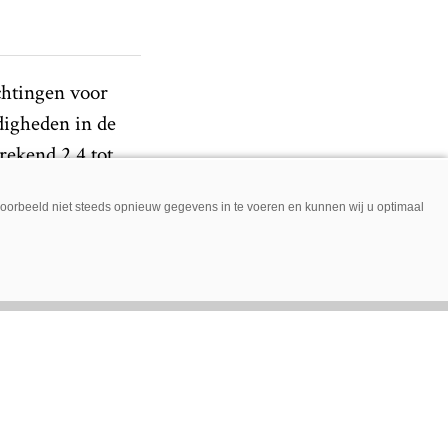
chtingen voor
digheden in de
rekend 2,4 tot
jvoorbeeld niet steeds opnieuw gegevens in te voeren en kunnen wij u optimaal
tbaar. John
en opzichte van
n 2019 tot 35,7
iljard euro.
en moeilijke
chting. Ook de