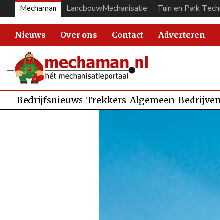
Mechaman
LandbouwMechanisatie
Tuin en Park Tech
Nieuws
Over ons
Contact
Adverteren
Bedrijfsnieuws
Trekkers
Algemeen
Bedrijve