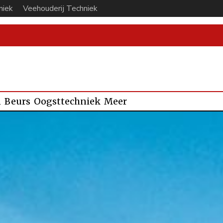
niek
Veehouderij Techniek
n
Beurs
Oogsttechniek
Meer