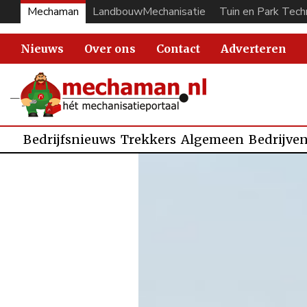
Mechaman
LandbouwMechanisatie
Tuin en Park Tech
Nieuws
Over ons
Contact
Adverteren
Bedrijfsnieuws
Trekkers
Algemeen
Bedrijve