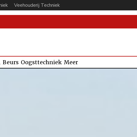
niek
Veehouderij Techniek
n
Beurs
Oogsttechniek
Meer