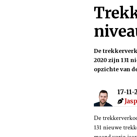
Trekk
nivea
De trekkerverko
2020 zijn 131 n
opzichte van d
17-11
Jas
De trekkerverkoop
131 nieuwe trekke
maand vorig jaar