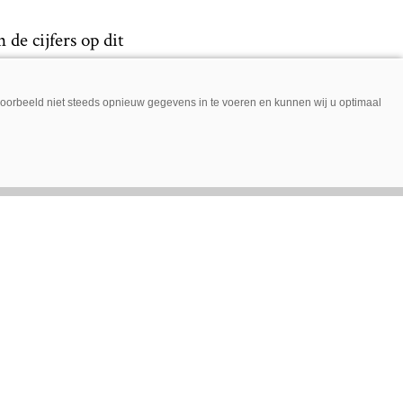
de cijfers op dit
oktober 2020
n met oktober
jvoorbeeld niet steeds opnieuw gegevens in te voeren en kunnen wij u optimaal
rden vorig jaar
is exact 100 meer
 in 2020. Vorig