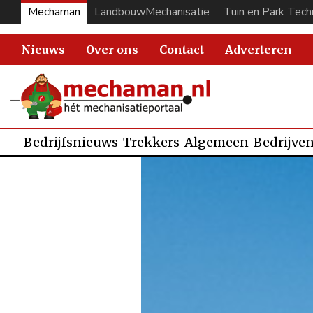
Mechaman
LandbouwMechanisatie
Tuin en Park Tech
Nieuws
Over ons
Contact
Adverteren
Bedrijfsnieuws
Trekkers
Algemeen
Bedrijve