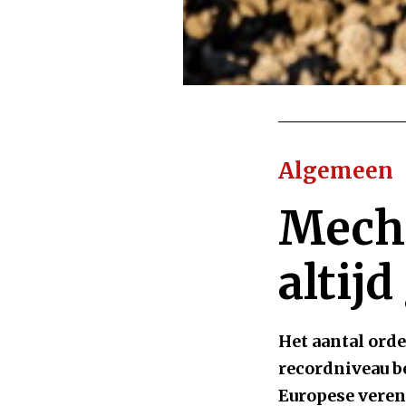
Algemeen
Mecha
altij
Het aantal orde
recordniveau be
Europese veren