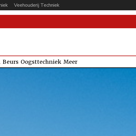
niek
Veehouderij Techniek
n
Beurs
Oogsttechniek
Meer