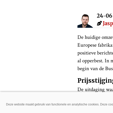
24-06
Jas
De huidige omzet
Europese fabrika
positieve berich
al opperbest. In 
begin van de Bus
Prijsstijgi
De uitdaging waa
prijsstijgingen e
orders op dit mo
Deze website maakt gebruik van functionele en analytische cookies. Deze cook
tijd iets gaat af