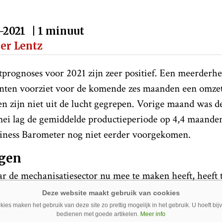
-2021
| 1 minuut
per Lentz
prognoses voor 2021 zijn zeer positief. Een meerderhe
nten voorziet voor de komende zes maanden een omzet
ten zijn niet uit de lucht gegrepen. Vorige maand was 
mei lag de gemiddelde productieperiode op 4,4 maanden.
iness Barometer nog niet eerder voorgekomen.
ngen
r de mechanisatiesector nu mee te maken heeft, heeft
n de tekorten aan de kant van de toeleveranciers. Hoewe
ment niet beter kan, verwachten de fabrikanten dat he
ies maken het gebruik van deze site zo prettig mogelijk in het gebruik. U hoeft bi
bedienen met goede artikelen.
Meer info
zwakken.