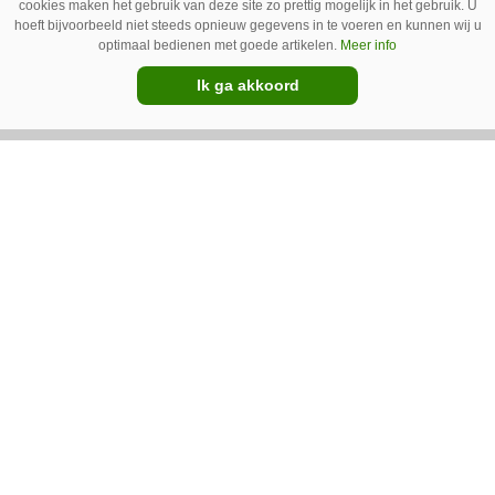
VIDEO | Zesde dag van de
cookies maken het gebruik van deze site zo prettig mogelijk in het gebruik. U
hoeft bijvoorbeeld niet steeds opnieuw gegevens in te voeren en kunnen wij u
Zomertour: De laatste
optimaal bedienen met goede artikelen.
Meer info
kilometers naar Polen
Ik ga akkoord