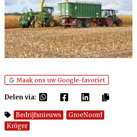
Maak ons uw Google-favoriet
Delen via:
Bedrijfsnieuws
GroeNoord
Kröger