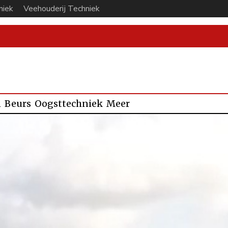
niek
Veehouderij Techniek
n
Beurs
Oogsttechniek
Meer