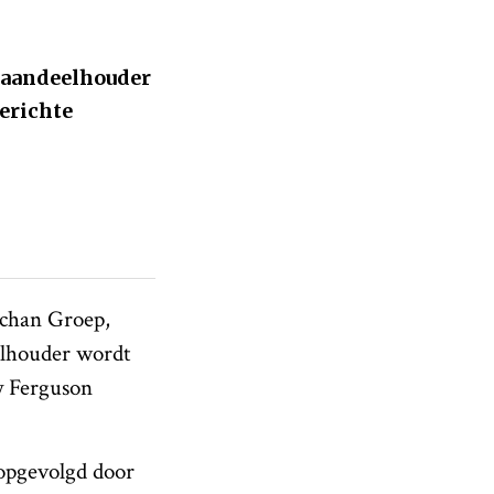
t aandeelhouder
erichte
echan Groep,
elhouder wordt
y Ferguson
 opgevolgd door