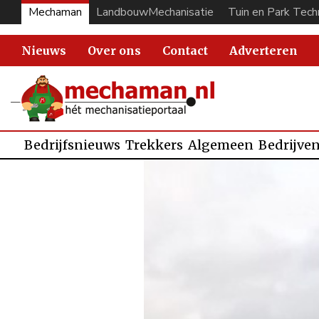
Mechaman
LandbouwMechanisatie
Tuin en Park Tech
Nieuws
Over ons
Contact
Adverteren
Bedrijfsnieuws
Trekkers
Algemeen
Bedrijve