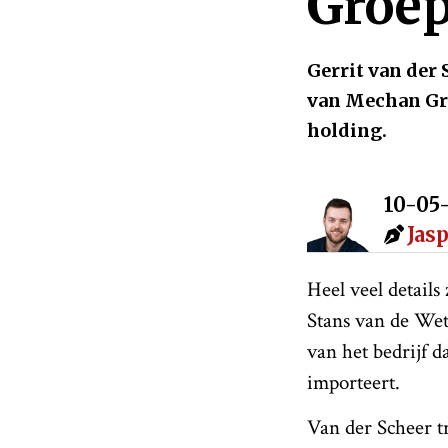
Groe
Gerrit van der
van Mechan Gro
holding.
10-05
Jas
Heel veel detail
Stans van de Wet
van het bedrijf 
importeert.
Van der Scheer t