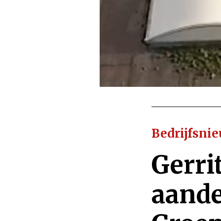
Bedrijfsni
Gerri
aand