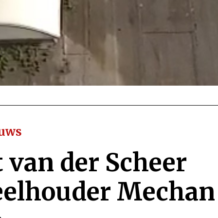
euws
t van der Scheer
eelhouder Mechan