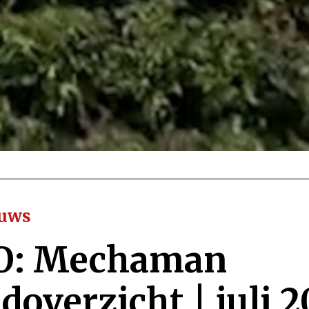
euws
O: Mechaman
overzicht | juli 