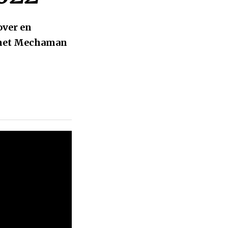
over en
n het Mechaman