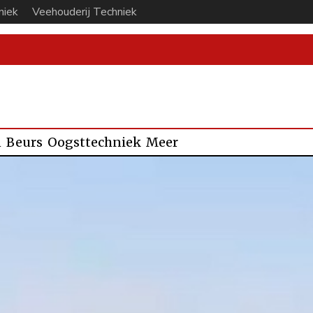
niek
Veehouderij Techniek
n
Beurs
Oogsttechniek
Meer