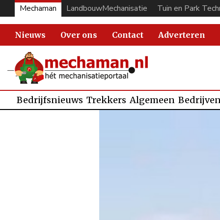
Mechaman
LandbouwMechanisatie
Tuin en Park Tech
Nieuws
Over ons
Contact
Adverteren
Bedrijfsnieuws
Trekkers
Algemeen
Bedrijve