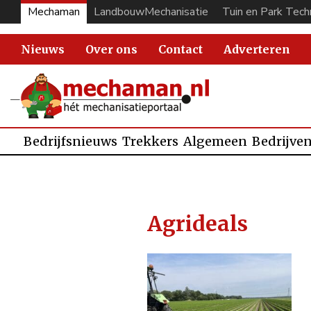
Mechaman
LandbouwMechanisatie
Tuin en Park Tech
Nieuws
Over ons
Contact
Adverteren
Bedrijfsnieuws
Trekkers
Algemeen
Bedrijve
Agrideals