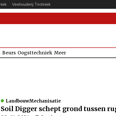
niek
Veehouderij Techniek
n
Beurs
Oogsttechniek
Meer
LandbouwMechanisatie
Soil Digger schept grond tussen r