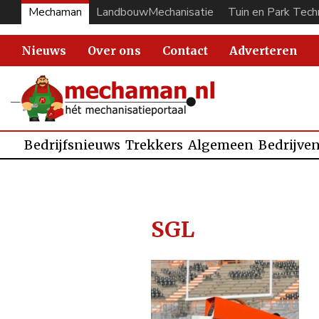
Mechaman
LandbouwMechanisatie
Tuin en Park Tech
Nieuws
Over ons
Contact
Adverteren
Bedrijfsnieuws
Trekkers
Algemeen
Bedrijve
SGL