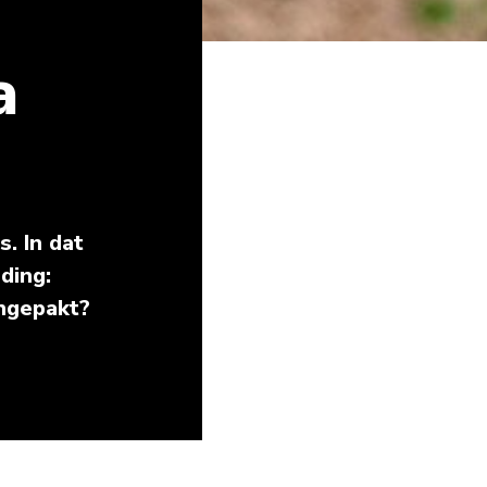
a
. In dat
ding:
angepakt?