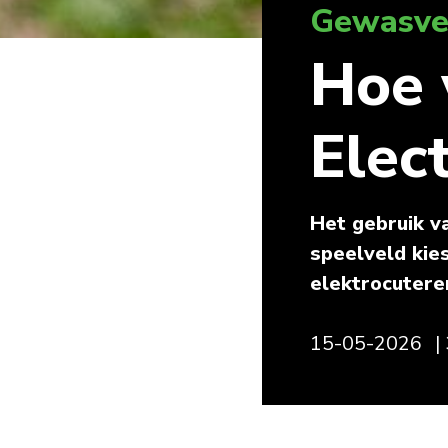
Gewasve
Hoe 
Elec
Het gebruik va
speelveld kie
elektrocuteren
15-05-2026
|