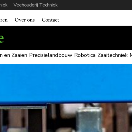
niek
Veehouderij Techniek
eren
Over ons
Contact
n en Zaaien
Precisielandbouw
Robotica
Zaaitechniek