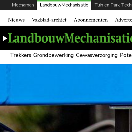
Mechaman
LandbouwMechanisatie
Tuin en Park Tech
Nieuws
Vakblad-archief
Abonnementen
Advert
Trekkers
Grondbewerking
Gewasverzorging
Pote