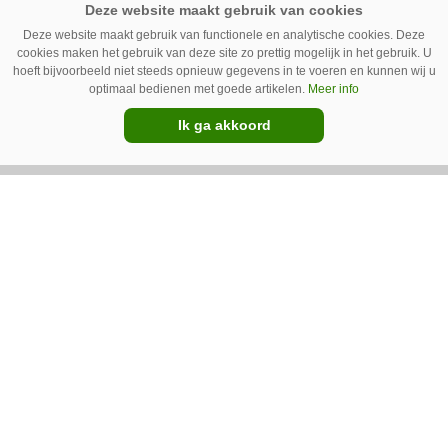
Deze website maakt gebruik van functionele en analytische cookies. Deze
cookies maken het gebruik van deze site zo prettig mogelijk in het gebruik. U
hoeft bijvoorbeeld niet steeds opnieuw gegevens in te voeren en kunnen wij u
optimaal bedienen met goede artikelen.
Meer info
GT Vario schoffeltrekker is een
Ik ga akkoord
Drentse doener
Schoffelspecialist Hengers uit Coevorden (Dr.)
heeft in samenwerking met machinebouwer
Macon in Kraggenburg (Fl.) een
schoffeltrekker gebouwd. Eenvoudig en licht,
Premium
dat waren de vereisten. En dat is met de GT
Vario aardig gelukt.