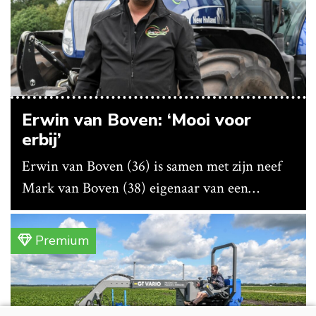
Erwin van Boven: ‘Mooi voor
erbij’
Erwin van Boven (36) is samen met zijn neef
Mark van Boven (38) eigenaar van een
gemengd bedrijf in Erica (Dr.). Achter hun
akkerbouwbedrijf liggen de stallen waar ze
Premium
vleeskippen houden. In de schuur vooraan is
het qua trekkers allemaal blauw, waaronder de
New Holland T7070 voor de trekkertrek.