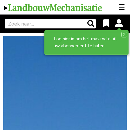
X
Log hier in om het maximale uit
uw abonnement te halen.