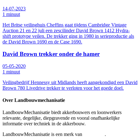
14-07-2023
1 minuut
Het Britse veilinghuis Cheffins gaat tijdens Cambridge Vintage
Auction 21 en 22 juli een zescilinder David Brown 1412 Hydra-
shift prototype veilen. De trekker ging in 1980 in serieproductie als
de David Brown 1690 en de Case 1690.
David Brown trekker onder de hamer
05-05-2020
1 minuut
Veilingbedrijf Hennessy uit Midlands heeft aangekondigd een David
Brown 780 Livedrive trekker te verloten voor het goede doel.
Over Landbouwmechanisatie
LandbouwMechanisatie biedt akkerbouwers en loonwerkers
relevante, degelijke, diepgravende en vooral onafhankelijke
informatie over techniek in de akkerbouw.
LandbouwMechanisatie is een merk van
AgriMedia
.