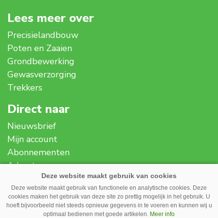
Lees meer over
Precisielandbouw
Poten en Zaaien
Grondbewerking
Gewasverzorging
Trekkers
Direct naar
Nieuwsbrief
Mijn account
Abonnementen
Adverteren
Over ons
Deze website maakt gebruik van functionele en analytische cookies. Deze
Contact
cookies maken het gebruik van deze site zo prettig mogelijk in het gebruik. U
Disclaimer
hoeft bijvoorbeeld niet steeds opnieuw gegevens in te voeren en kunnen wij u
optimaal bedienen met goede artikelen.
Meer info