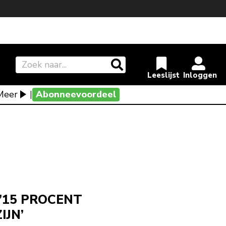
Meer
|
Abonneevoordeel
’15 PROCENT
IJN’