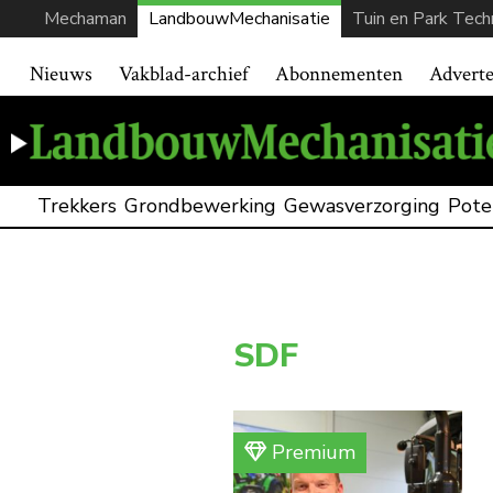
Mechaman
LandbouwMechanisatie
Tuin en Park Tech
Nieuws
Vakblad-archief
Abonnementen
Advert
Trekkers
Grondbewerking
Gewasverzorging
Pote
SDF
Premium