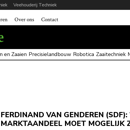
niek
Veehouderij Techniek
eren
Over ons
Contact
n en Zaaien
Precisielandbouw
Robotica
Zaaitechniek
FERDINAND VAN GENDEREN (SDF): 
MARKTAANDEEL MOET MOGELIJK Z