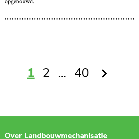
opgebouwd.
1
2
…
40
Over Landbouwmechanisatie