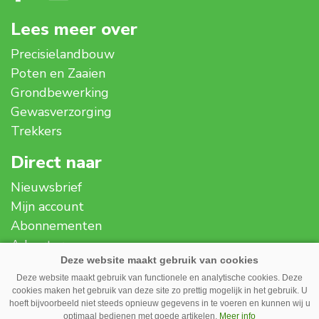
Lees meer over
Precisielandbouw
Poten en Zaaien
Grondbewerking
Gewasverzorging
Trekkers
Direct naar
Nieuwsbrief
Mijn account
Abonnementen
Adverteren
Over ons
Deze website maakt gebruik van functionele en analytische cookies. Deze
Contact
cookies maken het gebruik van deze site zo prettig mogelijk in het gebruik. U
Disclaimer
hoeft bijvoorbeeld niet steeds opnieuw gegevens in te voeren en kunnen wij u
optimaal bedienen met goede artikelen.
Meer info