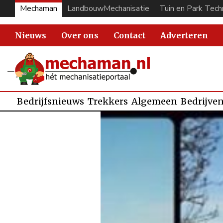
Mechaman
LandbouwMechanisatie
Tuin en Park Tech
Nieuws
Over ons
Contact
Adverteren
Bedrijfsnieuws
Trekkers
Algemeen
Bedrijve