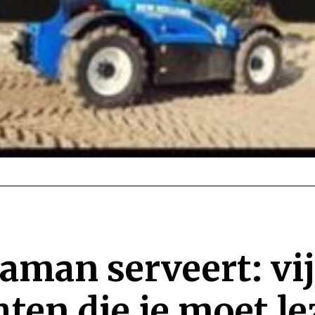
man serveert: vij
hten die je moet l