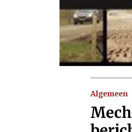
Algemeen
Mecha
beric