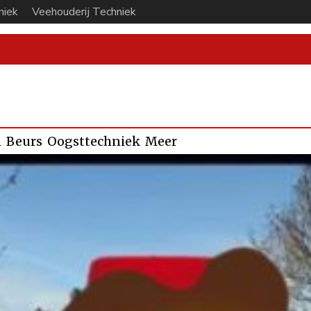
niek
Veehouderij Techniek
n
Beurs
Oogsttechniek
Meer