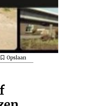
Opslaan
f
ezen