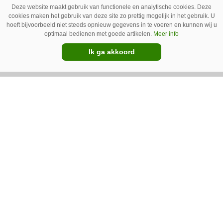
Deze website maakt gebruik van functionele en analytische cookies. Deze
cookies maken het gebruik van deze site zo prettig mogelijk in het gebruik. U
hoeft bijvoorbeeld niet steeds opnieuw gegevens in te voeren en kunnen wij u
08-06-2021
optimaal bedienen met goede artikelen.
Meer info
John Deere gaat de strijd met
Ik ga akkoord
Fendt aan in VS