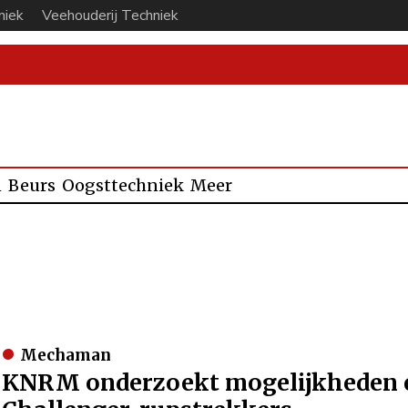
niek
Veehouderij Techniek
n
Beurs
Oogsttechniek
Meer
Mechaman
KNRM onderzoekt mogelijkheden e