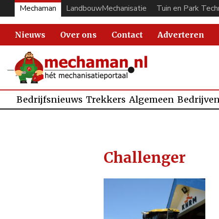
Mechaman
LandbouwMechanisatie
Tuin en Park Tech
Nieuws
Over ons
Contact
Adverteren
Bedrijfsnieuws
Trekkers
Algemeen
Bedrijve
Challenger