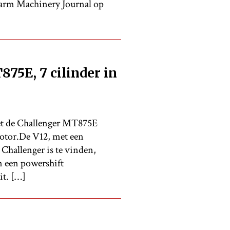
 Farm Machinery Journal op
75E, 7 cilinder in
et de Challenger MT875E
otor.De V12, met een
 Challenger is te vinden,
n een powershift
it. […]