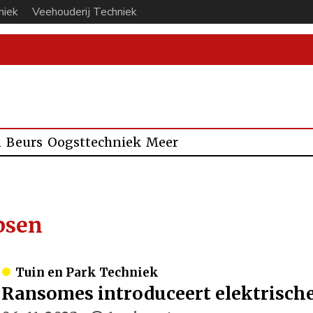
niek
Veehouderij Techniek
n
Beurs
Oogsttechniek
Meer
bsen
Tuin en Park Techniek
Ransomes introduceert elektrisch