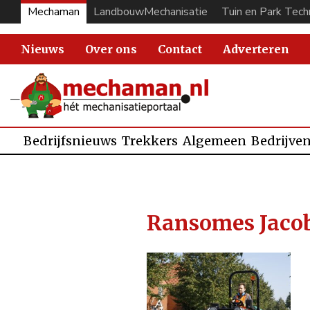
Mechaman
LandbouwMechanisatie
Tuin en Park Tech
Nieuws
Over ons
Contact
Adverteren
Bedrijfsnieuws
Trekkers
Algemeen
Bedrijve
Ransomes Jaco