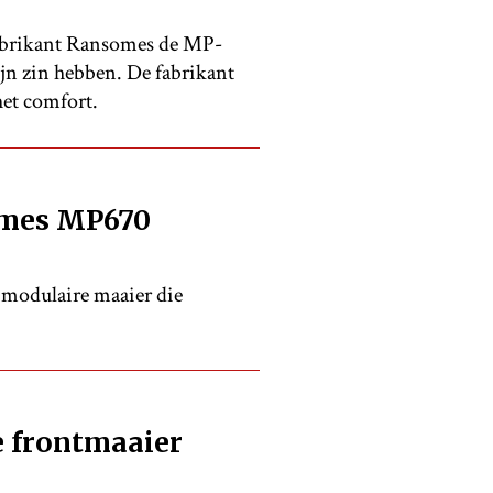
fabrikant Ransomes de MP-
zijn zin hebben. De fabrikant
het comfort.
omes MP670
 modulaire maaier die
e frontmaaier