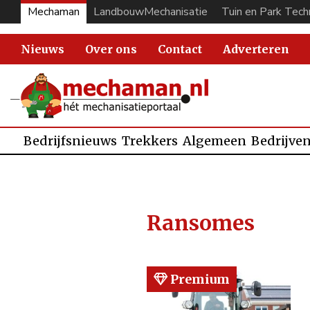
Mechaman
LandbouwMechanisatie
Tuin en Park Tech
Nieuws
Over ons
Contact
Adverteren
Bedrijfsnieuws
Trekkers
Algemeen
Bedrijve
Ransomes
Premium