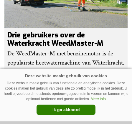
Drie gebruikers over de
Waterkracht WeedMaster-M
De WeedMaster-M met benzinemotor is de
populairste heetwatermachine van Waterkracht.
Gebruikers waarderen vooral haar eenvoud en
gebruiksgemak. Wel geven zij aan dat enige
Deze website maakt gebruik van functionele en analytische cookies. Deze
ervaring nodig is om onkruid effectief te
cookies maken het gebruik van deze site zo prettig mogelijk in het gebruik. U
hoeft bijvoorbeeld niet steeds opnieuw gegevens in te voeren en kunnen wij u
bestrijden. Grote kritiekpunten noemen ze niet.
optimaal bedienen met goede artikelen.
Meer info
Premium
Wel hebben veel gebruikers wat aanpassingen
Ik ga akkoord
gedaan om het werk makkelijker en minder
belastend te maken.