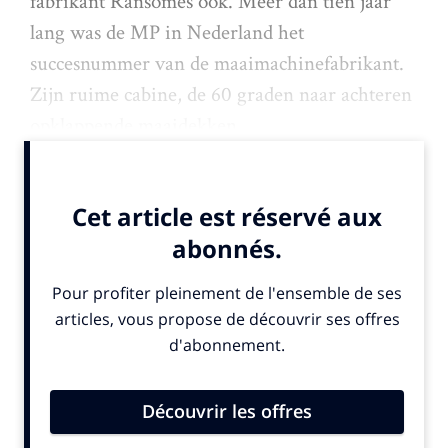
fabrikant Ransomes ook. Meer dan tien jaar
lang was de MP in Nederland het
succesnummer van de maaimachinefabrikant.
Zijn ruime cabine, de 60 graden naar achteren
opklappende maaidekken