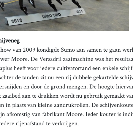
hijveneg
ow van 2009 kondigde Sumo aan samen te gaan wer
er Moore. De Versadril zaaimachine was het resultaa
plus heeft voor iedere cultivatortand een enkele schij
Achter de tanden zit nu een rij dubbele gekartelde sch
ersnijden en door de grond mengen. De hoogte hiervan
et zaaibed aan te drukken wordt nu gebruik gemaakt v
n in plaats van kleine aandrukrollen. De schijvenkoute
jn afkomstig van fabrikant Moore. Ieder kouter is indi
edere rijenafstand te verkrijgen.