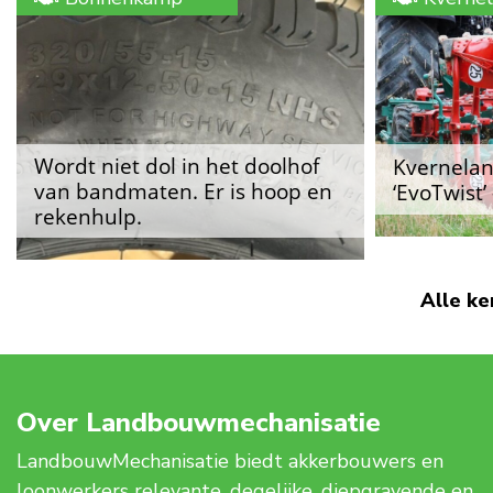
Holland T
trekkertre
Wordt niet dol in het doolhof
Kverneland
van bandmaten. Er is hoop en
‘EvoTwist’
rekenhulp.
Alle ke
Over Landbouwmechanisatie
LandbouwMechanisatie biedt akkerbouwers en
loonwerkers relevante, degelijke, diepgravende en