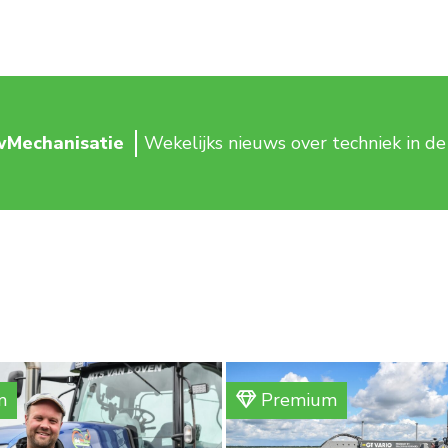
wMechanisatie
Wekelijks nieuws over techniek in d
m
Premium