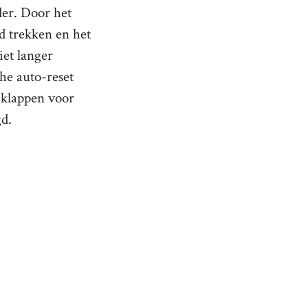
der. Door het
d trekken en het
iet langer
he auto-reset
gklappen voor
gd.