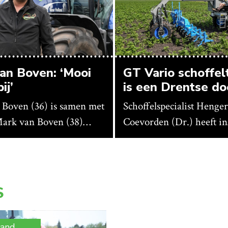
an Boven: ‘Mooi
GT Vario schoffel
ij’
is een Drentse d
 Boven (36) is samen met
Schoffelspecialist Henger
Mark van Boven (38)
Coevorden (Dr.) heeft in
an een gemengd bedrijf
samenwerking met
Dr.). Achter hun
machinebouwer Macon 
edrijf liggen de stallen
Kraggenburg (Fl.) een
eeskippen houden. In de
schoffeltrekker gebouwd
S
raan is het qua trekkers
Eenvoudig en licht, dat 
blauw, waaronder de New
vereisten. En dat is met
land