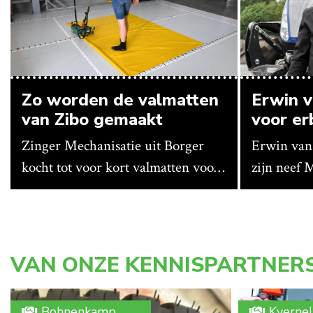
Zo worden de valmatten
Erwin v
van Zibo gemaakt
voor erb
Zinger Mechanisatie uit Borger
Erwin van
kocht tot voor kort valmatten voor
zijn neef 
de kieperbodem in. Maar vanwege
eigenaar v
lange levertijden produceert het
in Erica (
bedrijf ze nu in eigen huis.
akkerbouwb
waar ze vl
VAN ONZE KENNISPARTNER
schuur voo
allemaal 
Bohnenkamp
Kverne