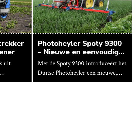
trekker
Photoheyler Spoty 9300
oener
– Nieuwe en eenvoudige
spotsprayer
s uit
Met de Spoty 9300 introduceert het
Duitse Photoheyler een nieuwe,
eenvoudige spotsprayer. Meest
in
opvallend is het ontbreken van een
abonnement. Nieuwe rekenregels
.
kun je gratis ophalen via het
waren de
webportaal van de fabrikant. Voor
 de GT
een nieuw gewas kun je ze daar