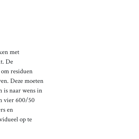
ken met
t. De
f om residuen
ijven. Deze moeten
 is naar wens in
an vier 600/50
rs en
vidueel op te