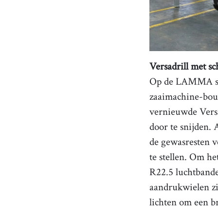
Versadrill met sc
Op de LAMMA sh
zaaimachine-bouw
vernieuwde Versa
door te snijden. 
de gewasresten v
te stellen. Om h
R22.5 luchtbande
aandrukwielen zi
lichten om een br