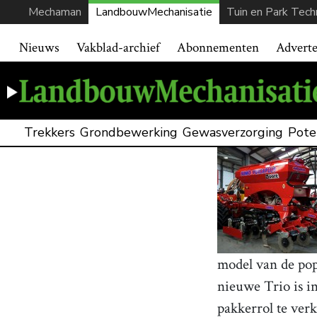
Mechaman
LandbouwMechanisatie
Tuin en Park Tech
Nieuws
Vakblad-archief
Abonnementen
Advert
Trekkers
Grondbewerking
Gewasverzorging
Pote
model van de pop
nieuwe Trio is in
pakkerrol te verk