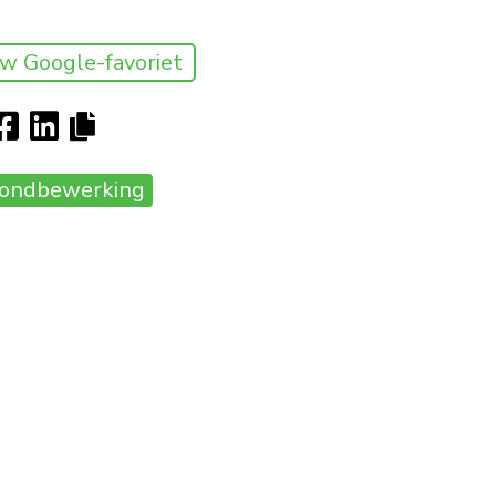
w Google-favoriet
ondbewerking