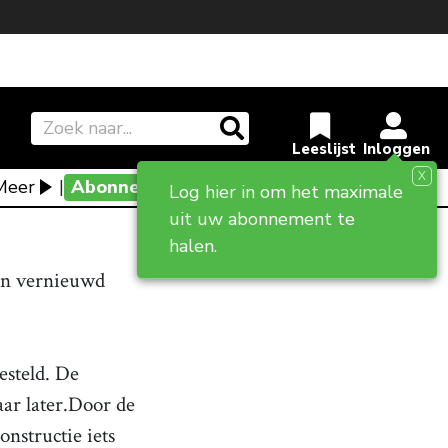
X
Meer
|
Abonneevoordeel
Log hier in om het maximale
uit uw abonnement te
halen.
een vernieuwd
esteld. De
ar later.
Door de
nstructie iets