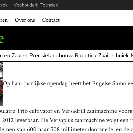
niek
Veehouderij Techniek
eren
Over ons
Contact
n en Zaaien
Precisielandbouw
Robotica
Zaaitechniek
Op haar jaarlijkse opendag heeft het Engelse Sumo 
ulaire Trio cultivator en Versadrill zaaimachine voorg
 2012 leverbaar. De Versaplus zaaimachine volgt een ja
leinen van 600 naar 508 millimeter doorsnede, en de co