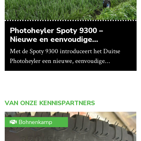
Photoheyler Spoty 9300 –
Nieuwe en eenvoudige
spotsprayer
Met de Spoty 9300 introduceert het Duitse
Photoheyler een nieuwe, eenvoudige
spotsprayer. Meest opvallend is het ontbreken
van een abonnement. Nieuwe rekenregels kun
je gratis ophalen via het webportaal van de
fabrikant. Voor een nieuw gewas kun je ze
VAN ONZE KENNISPARTNERS
daar ook zelf genereren.
Bohnenkamp