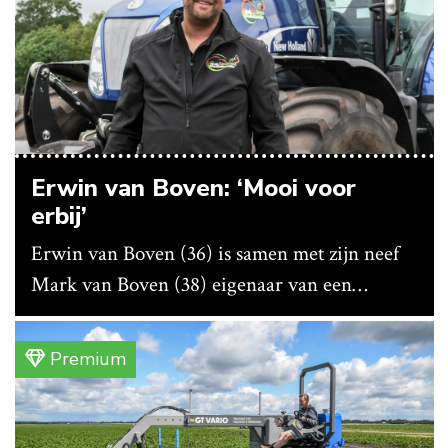
Erwin van Boven: ‘Mooi voor
erbij’
Erwin van Boven (36) is samen met zijn neef
Mark van Boven (38) eigenaar van een
gemengd bedrijf in Erica (Dr.). Achter hun
akkerbouwbedrijf liggen de stallen waar ze
Premium
vleeskippen houden. In de schuur vooraan is
het qua trekkers allemaal blauw, waaronder de
New Holland T7070 voor de trekkertrek.