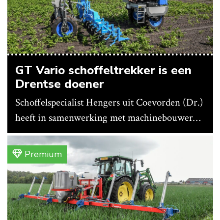
GT Vario schoffeltrekker is een
Drentse doener
Schoffelspecialist Hengers uit Coevorden (Dr.)
heeft in samenwerking met machinebouwer
Macon in Kraggenburg (Fl.) een
schoffeltrekker gebouwd. Eenvoudig en licht,
Premium
dat waren de vereisten. En dat is met de GT
Vario aardig gelukt.