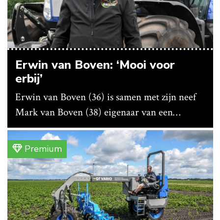
Erwin van Boven: ‘Mooi voor
erbij’
Erwin van Boven (36) is samen met zijn neef
Mark van Boven (38) eigenaar van een
gemengd bedrijf in Erica (Dr.). Achter hun
akkerbouwbedrijf liggen de stallen waar ze
Premium
vleeskippen houden. In de schuur vooraan is
het qua trekkers allemaal blauw, waaronder de
New Holland T7070 voor de trekkertrek.