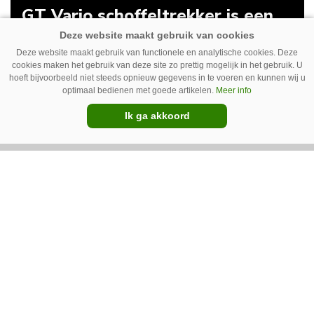
GT Vario schoffeltrekker is een
Drentse doener
Deze website maakt gebruik van functionele en analytische cookies. Deze
Schoffelspecialist Hengers uit Coevorden (Dr.)
cookies maken het gebruik van deze site zo prettig mogelijk in het gebruik. U
hoeft bijvoorbeeld niet steeds opnieuw gegevens in te voeren en kunnen wij u
heeft in samenwerking met machinebouwer
optimaal bedienen met goede artikelen.
Meer info
Macon in Kraggenburg (Fl.) een
Ik ga akkoord
schoffeltrekker gebouwd. Eenvoudig en licht,
Premium
dat waren de vereisten. En dat is met de GT
Vario aardig gelukt.
Photoheyler Spoty 9300 –