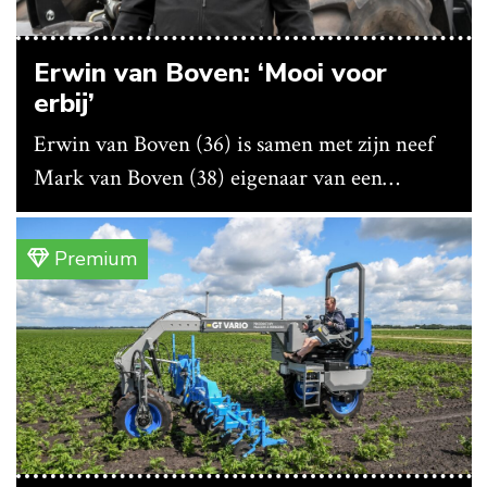
Erwin van Boven: ‘Mooi voor
erbij’
Erwin van Boven (36) is samen met zijn neef
Mark van Boven (38) eigenaar van een
gemengd bedrijf in Erica (Dr.). Achter hun
akkerbouwbedrijf liggen de stallen waar ze
Premium
vleeskippen houden. In de schuur vooraan is
het qua trekkers allemaal blauw, waaronder de
New Holland T7070 voor de trekkertrek.