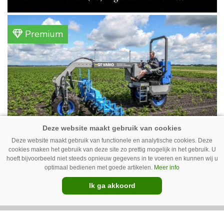
gemengd bedrijf in Erica (Dr.). Achter hun
akkerbouwbedrijf liggen de stallen waar ze
Premium
vleeskippen houden. In de schuur vooraan is
het qua trekkers allemaal blauw, waaronder de
New Holland T7070 voor de trekkertrek.
Deze website maakt gebruik van functionele en analytische cookies. Deze
GT Vario schoffeltrekker is een
cookies maken het gebruik van deze site zo prettig mogelijk in het gebruik. U
hoeft bijvoorbeeld niet steeds opnieuw gegevens in te voeren en kunnen wij u
Drentse doener
optimaal bedienen met goede artikelen.
Meer info
Schoffelspecialist Hengers uit Coevorden (Dr.)
Ik ga akkoord
heeft in samenwerking met machinebouwer
Macon in Kraggenburg (Fl.) een