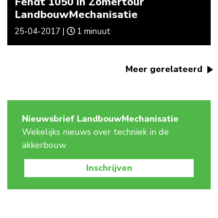
Fendt 1050 in Zomertour
LandbouwMechanisatie
25-04-2017 |
1 minuut
Meer gerelateerd
Nieuwsbrief LandbouwMechanisatie
Wekelijks nieuws over techniek in de
akkerbouw
Inschrijven