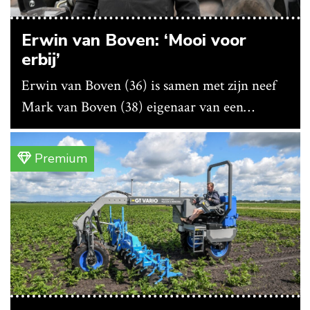
Erwin van Boven: ‘Mooi voor
erbij’
Erwin van Boven (36) is samen met zijn neef
Mark van Boven (38) eigenaar van een
gemengd bedrijf in Erica (Dr.). Achter hun
akkerbouwbedrijf liggen de stallen waar ze
Premium
vleeskippen houden. In de schuur vooraan is
het qua trekkers allemaal blauw, waaronder de
New Holland T7070 voor de trekkertrek.