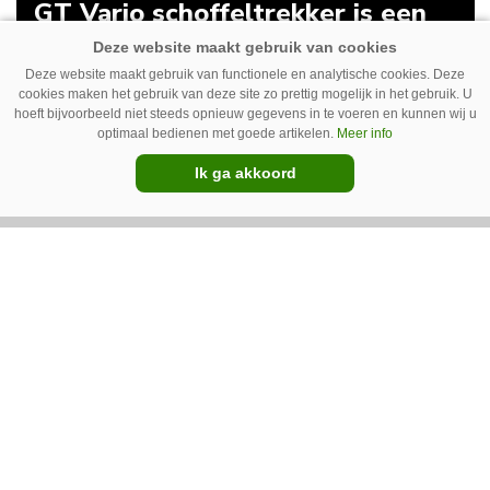
GT Vario schoffeltrekker is een
Drentse doener
Deze website maakt gebruik van functionele en analytische cookies. Deze
Schoffelspecialist Hengers uit Coevorden (Dr.)
cookies maken het gebruik van deze site zo prettig mogelijk in het gebruik. U
heeft in samenwerking met machinebouwer
hoeft bijvoorbeeld niet steeds opnieuw gegevens in te voeren en kunnen wij u
optimaal bedienen met goede artikelen.
Meer info
Macon in Kraggenburg (Fl.) een
Ik ga akkoord
schoffeltrekker gebouwd. Eenvoudig en licht,
Premium
dat waren de vereisten. En dat is met de GT
Vario aardig gelukt.
Photoheyler Spoty 9300 –
Nieuwe en eenvoudige