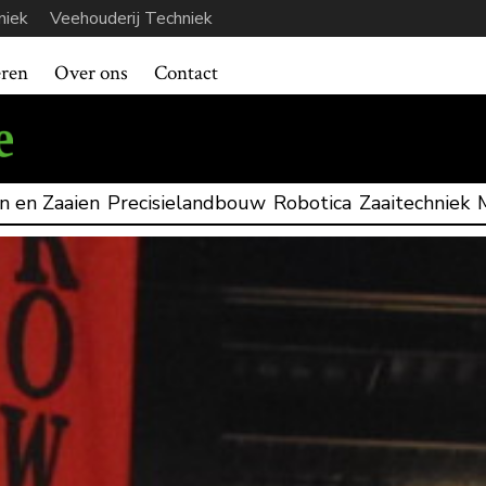
niek
Veehouderij Techniek
eren
Over ons
Contact
n en Zaaien
Precisielandbouw
Robotica
Zaaitechniek