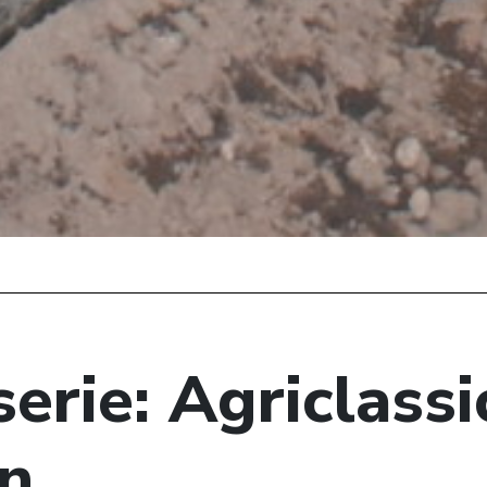
erie: Agriclassi
n