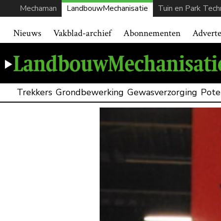
Mechaman
LandbouwMechanisatie
Tuin en Park Tech
Nieuws
Vakblad-archief
Abonnementen
Advert
Trekkers
Grondbewerking
Gewasverzorging
Pote