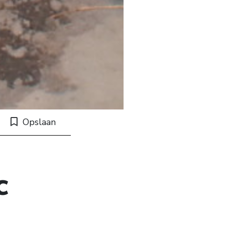
Opslaan
c