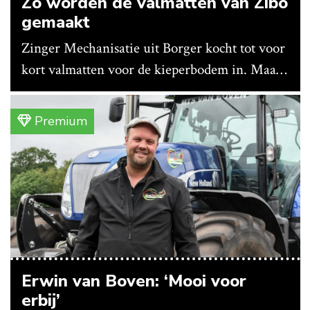
Zo worden de valmatten van Zibo
gemaakt
Zinger Mechanisatie uit Borger kocht tot voor
kort valmatten voor de kieperbodem in. Maar
vanwege lange levertijden produceert het
bedrijf ze nu in eigen huis.
Premium
Erwin van Boven: ‘Mooi voor
erbij’