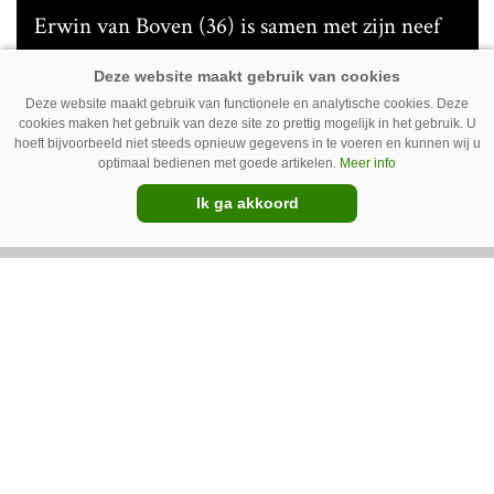
Erwin van Boven (36) is samen met zijn neef
Mark van Boven (38) eigenaar van een
gemengd bedrijf in Erica (Dr.). Achter hun
Deze website maakt gebruik van functionele en analytische cookies. Deze
akkerbouwbedrijf liggen de stallen waar ze
cookies maken het gebruik van deze site zo prettig mogelijk in het gebruik. U
Premium
hoeft bijvoorbeeld niet steeds opnieuw gegevens in te voeren en kunnen wij u
vleeskippen houden. In de schuur vooraan is
optimaal bedienen met goede artikelen.
Meer info
het qua trekkers allemaal blauw, waaronder de
Ik ga akkoord
New Holland T7070 voor de trekkertrek.
GT Vario schoffeltrekker is een
Drentse doener
Schoffelspecialist Hengers uit Coevorden (Dr.)