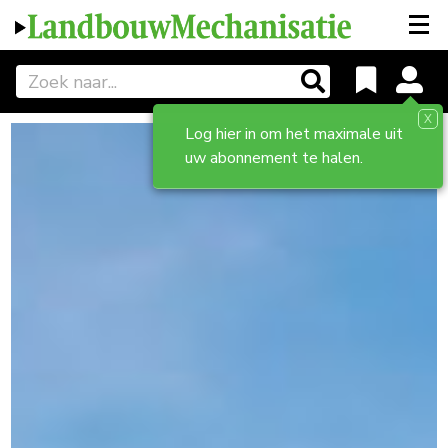
X
Log hier in om het maximale uit
uw abonnement te halen.