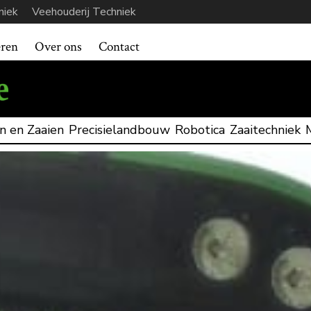
niek
Veehouderij Techniek
eren
Over ons
Contact
n en Zaaien
Precisielandbouw
Robotica
Zaaitechniek