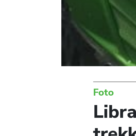
Foto
Libr
trek