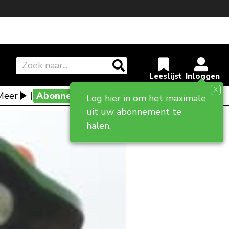
X
Meer
|
Abonneevoordeel
Log hier in om het maximale
uit uw abonnement te
halen.