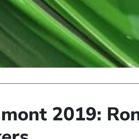
amont 2019: Ron
kers