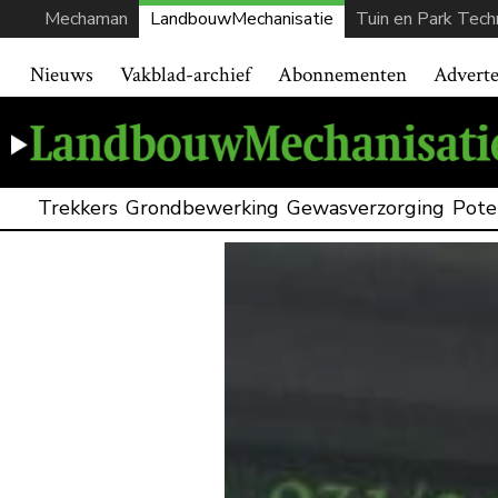
Mechaman
LandbouwMechanisatie
Tuin en Park Tech
Nieuws
Vakblad-archief
Abonnementen
Advert
Trekkers
Grondbewerking
Gewasverzorging
Pote