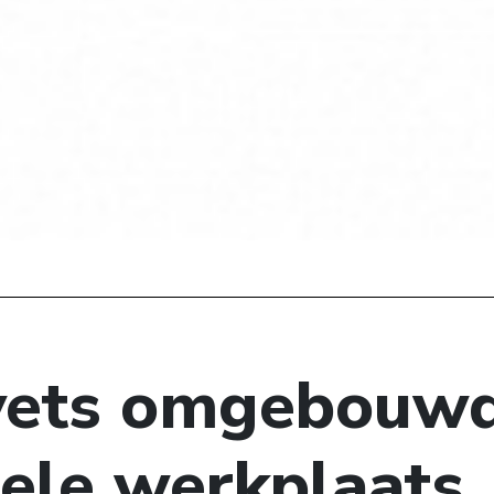
vets omgebouwd
ele werkplaats