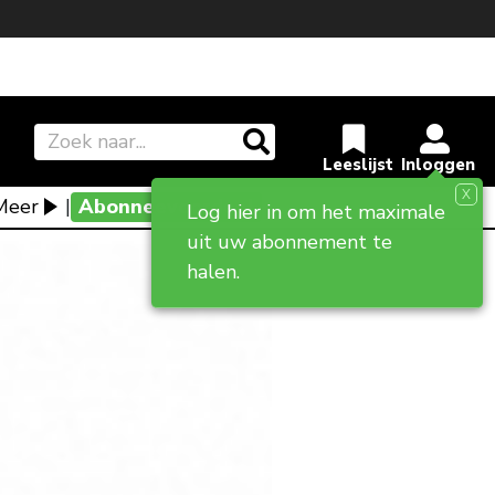
X
Meer
|
Abonneevoordeel
Log hier in om het maximale
uit uw abonnement te
halen.