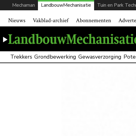
Mechaman
LandbouwMechanisatie
Tuin en Park Tech
Nieuws
Vakblad-archief
Abonnementen
Advert
Trekkers
Grondbewerking
Gewasverzorging
Pote