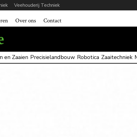
niek
Veehouderij Techniek
eren
Over ons
Contact
n en Zaaien
Precisielandbouw
Robotica
Zaaitechniek