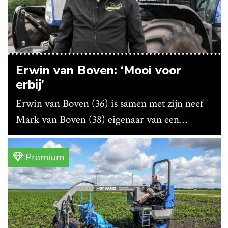
Erwin van Boven: ‘Mooi voor
erbij’
Erwin van Boven (36) is samen met zijn neef
Mark van Boven (38) eigenaar van een
gemengd bedrijf in Erica (Dr.). Achter hun
akkerbouwbedrijf liggen de stallen waar ze
Premium
vleeskippen houden. In de schuur vooraan is
het qua trekkers allemaal blauw, waaronder de
New Holland T7070 voor de trekkertrek.