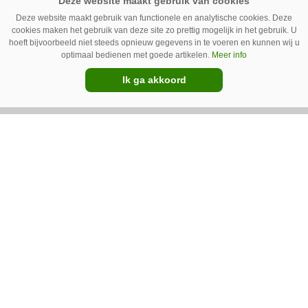
Schoffelspecialist Hengers uit Coevorden (Dr.)
Deze website maakt gebruik van functionele en analytische cookies. Deze
cookies maken het gebruik van deze site zo prettig mogelijk in het gebruik. U
heeft in samenwerking met machinebouwer
hoeft bijvoorbeeld niet steeds opnieuw gegevens in te voeren en kunnen wij u
Macon in Kraggenburg (Fl.) een
optimaal bedienen met goede artikelen.
Meer info
schoffeltrekker gebouwd. Eenvoudig en licht,
Ik ga akkoord
Premium
dat waren de vereisten. En dat is met de GT
Vario aardig gelukt.
Photoheyler Spoty 9300 –
Nieuwe en eenvoudige
spotsprayer
Met de Spoty 9300 introduceert het Duitse