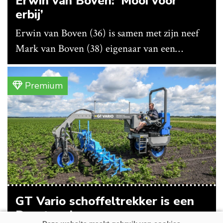
Erwin van Boven: ‘Mooi voor
erbij’
Erwin van Boven (36) is samen met zijn neef
Mark van Boven (38) eigenaar van een
gemengd bedrijf in Erica (Dr.). Achter hun
akkerbouwbedrijf liggen de stallen waar ze
Premium
vleeskippen houden. In de schuur vooraan is
het qua trekkers allemaal blauw, waaronder de
New Holland T7070 voor de trekkertrek.
GT Vario schoffeltrekker is een
Drentse doener