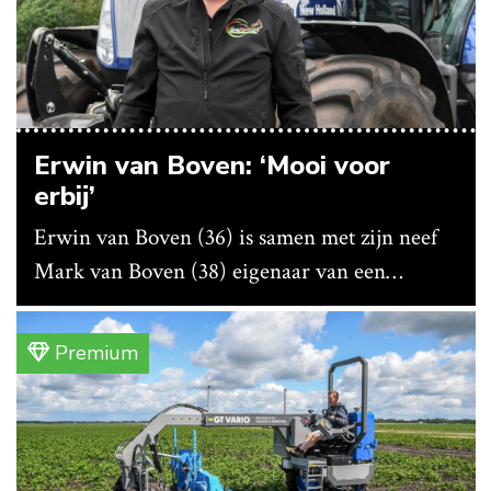
Erwin van Boven: ‘Mooi voor
erbij’
Erwin van Boven (36) is samen met zijn neef
Mark van Boven (38) eigenaar van een
gemengd bedrijf in Erica (Dr.). Achter hun
akkerbouwbedrijf liggen de stallen waar ze
Premium
vleeskippen houden. In de schuur vooraan is
het qua trekkers allemaal blauw, waaronder de
New Holland T7070 voor de trekkertrek.