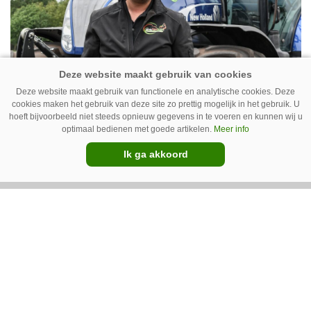
Deze website maakt gebruik van functionele en analytische cookies. Deze
cookies maken het gebruik van deze site zo prettig mogelijk in het gebruik. U
Erwin van Boven: ‘Mooi voor
hoeft bijvoorbeeld niet steeds opnieuw gegevens in te voeren en kunnen wij u
erbij’
optimaal bedienen met goede artikelen.
Meer info
Ik ga akkoord
Erwin van Boven (36) is samen met zijn neef
Mark van Boven (38) eigenaar van een
gemengd bedrijf in Erica (Dr.). Achter hun
akkerbouwbedrijf liggen de stallen waar ze
Premium
vleeskippen houden. In de schuur vooraan is
het qua trekkers allemaal blauw, waaronder de
New Holland T7070 voor de trekkertrek.